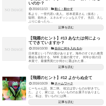
いのか？
2016/11/13
動く・動かす
私より、一世代若い友人。 杉本若菜さん（仮名）。
聡明、前向き、エネルギッシュな人です。 先日、久し
ぶりに会ったら...
記事を読む
【飛躍のヒント】#13 あなたは何によっ
てできていますか？
2016/10/30
自分に何を入れるか
日本賞というTVの賞があります。海外のすぐれた教育
番組を表彰する、NHK 主催の賞です。 何年か前の日
本賞で、最優秀賞だか何かに選ばれた番...
記事を読む
【飛躍のヒント】#12 よからぬ企て
2016/10/29
チームワーク
じーちゃん話、第二弾。 祖父は甘いものが好きでし
た。 よく、家には、もらいもののお菓子がありまし
た。 私は、甘いものには興...
記事を読む