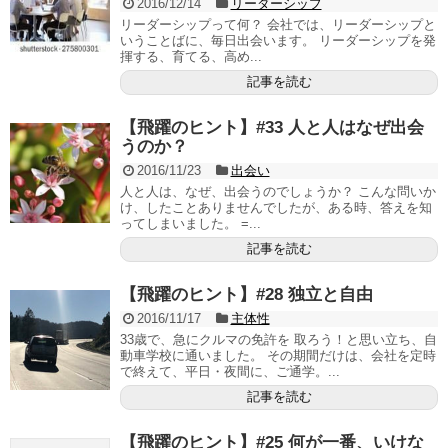
2016/12/14
リーダーシップ
リーダーシップって何？ 会社では、リーダーシップと
いうことばに、毎日出会います。 リーダーシップを発
揮する、育てる、高め...
記事を読む
【飛躍のヒント】#33 人と人はなぜ出会
うのか？
2016/11/23
出会い
人と人は、なぜ、出会うのでしょうか？ こんな問いか
け、したことありませんでしたが、ある時、答えを知
ってしまいました。 =...
記事を読む
【飛躍のヒント】#28 独立と自由
2016/11/17
主体性
33歳で、急にクルマの免許を 取ろう！と思い立ち、自
動車学校に通いました。 その期間だけは、会社を定時
で終えて、平日・夜間に、ご通学。...
記事を読む
【飛躍のヒント】#25 何が一番、いけな