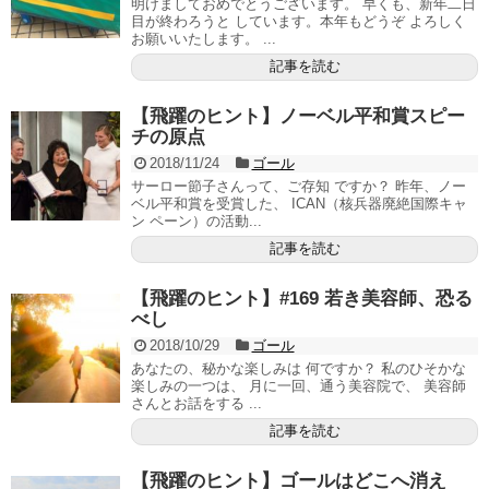
明けましておめでとうございます。 早くも、新年二日
目が終わろうと しています。本年もどうぞ よろしく
お願いいたします。 ...
記事を読む
【飛躍のヒント】ノーベル平和賞スピー
チの原点
2018/11/24
ゴール
サーロー節子さんって、ご存知 ですか？ 昨年、ノー
ベル平和賞を受賞した、 ICAN（核兵器廃絶国際キャ
ン ペーン）の活動...
記事を読む
【飛躍のヒント】#169 若き美容師、恐る
べし
2018/10/29
ゴール
あなたの、秘かな楽しみは 何ですか？ 私のひそかな
楽しみの一つは、 月に一回、通う美容院で、 美容師
さんとお話をする ...
記事を読む
【飛躍のヒント】ゴールはどこへ消え