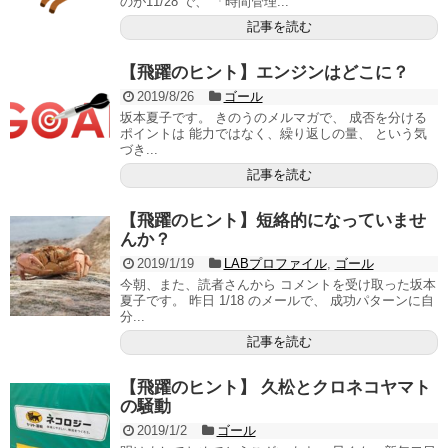
のが11/28 で、 「時間管理...
記事を読む
【飛躍のヒント】エンジンはどこに？
2019/8/26
ゴール
坂本夏子です。 きのうのメルマガで、 成否を分ける
ポイントは 能力ではなく、繰り返しの量、 という気
づき...
記事を読む
【飛躍のヒント】短絡的になっていませ
んか？
2019/1/19
LABプロファイル
,
ゴール
今朝、また、読者さんから コメントを受け取った坂本
夏子です。 昨日 1/18 のメールで、 成功パターンに自
分...
記事を読む
【飛躍のヒント】 久松とクロネコヤマト
の騒動
2019/1/2
ゴール