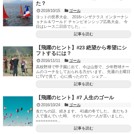
た？
2018/10/15
ゴール
ヨットの世界大会、 2018ハンザクラス インターナシ
ョナル＆ワールド チャンピオンシップ広島大会、 今
日はレース二日目でした。...
記事を読む
【飛躍のヒント】#23 絶望から希望にシ
フトするには？
2016/11/11
ゴール
高校野球で甲子園に出て、今は山形で、少年野球チー
ムのコーチをしておられる方がいます。 先週の土曜日
にTVで見て、心に残ったので、シェア...
記事を読む
【飛躍のヒント】#7 人生のゴール
2016/10/24
ゴール
友だちの話、続きます。 41歳の冬でした。 友だち３
人で遊んでいた時、 そのうちの一人が言いました。
=========...
記事を読む