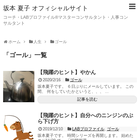
坂本 夏子 オフィシャルサイト
コーチ・LABプロファイル®マスターコンサルタント・人事コン
サルタント
ホーム
人生
ゴール
「
ゴール
」
一覧
【飛躍のヒント】やかん
2020/2/16
ゴール
坂本夏子です。 ６日ぶりにメールしています。 この
間、 何をしていたかというと、、、 ...
記事を読む
【飛躍のヒント】自分へのニンジンのぶ
ら下げ方
2019/12/10
LABプロファイル
,
ゴール
坂本夏子です。 時間シリーズを再開します。 始めた