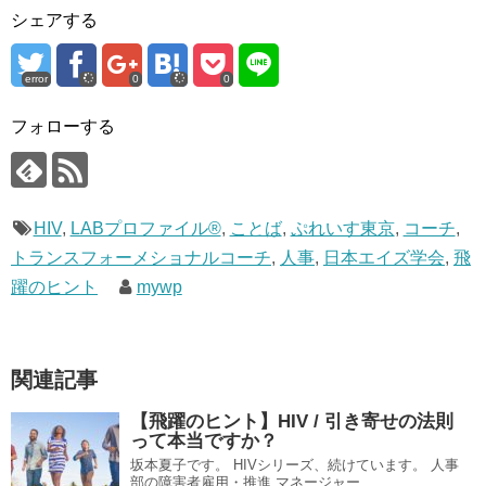
シェアする
error
0
0
フォローする
HIV
,
LABプロファイル®
,
ことば
,
ぷれいす東京
,
コーチ
,
トランスフォーメショナルコーチ
,
人事
,
日本エイズ学会
,
飛
躍のヒント
mywp
関連記事
【飛躍のヒント】HIV / 引き寄せの法則
って本当ですか？
坂本夏子です。 HIVシリーズ、続けています。 人事
部の障害者雇用・推進 マネージャー...