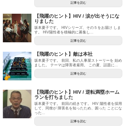
記事を読む
【飛躍のヒント】HIV / 涙が出そうにな
りました
坂本夏子です。 HIVシリーズ、その５をお届け しま
す。 HIV陽性者を積極的に募集し...
記事を読む
【飛躍のヒント】敵は本社
坂本夏子です。 前回、私の人事屋ストーリーを 始め
ました。 テーマは障害者雇用。 この夏、話題に...
記事を読む
【飛躍のヒント】HIV / 逆転満塁ホーム
ランを打ちました
坂本夏子です。 前回の続きです。 HIV 陽性者を採用
して、同僚が 障害名を知ったため、困った ことにな
った...
記事を読む