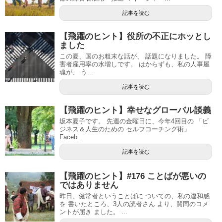
記事を読む
【飛躍のヒント】役所の不正にホッとし
ました
この夏、国のお粗末な話が、 話題になりました。 障
害者雇用率の水増しです。 はからずも、私の人事屋
魂が、 う...
記事を読む
【飛躍のヒント】幸せなグローバル談義
坂本夏子です。 先週の金曜日に、今年4回目の 「ビ
ジネス＆人生のための セルフコーチング術」
Faceb...
記事を読む
【飛躍のヒント】#176 ことばが悪いの
ではありません
昨日、健常者ということばに ついての、私の違和感
を 書いたところ、3人の読者さん より、賛同のコメ
ントが届き ました。 ...