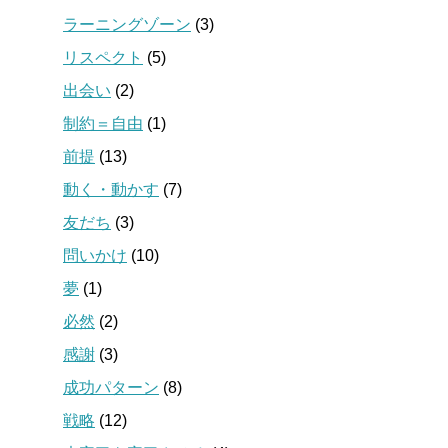
ラーニングゾーン
(3)
リスペクト
(5)
出会い
(2)
制約＝自由
(1)
前提
(13)
動く・動かす
(7)
友だち
(3)
問いかけ
(10)
夢
(1)
必然
(2)
感謝
(3)
成功パターン
(8)
戦略
(12)