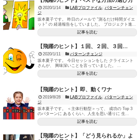
【飛躍のヒント】ベストな方法の選び方
2020/1/14
LABプロファイル
,
パターンチェン
ジ
坂本夏子です。 昨日のメールで "測るだけ時間ダイエ
ット" の 経過報告をしていました。 プロジェクト進...
記事を読む
【飛躍のヒント】１回、２回、３回…
2020/1/11
パターンチェンジ
坂本夏子です。 今日セッションをした クライエント
さんが、 興味深いことを言っていました。 ...
記事を読む
【飛躍のヒント】即、動くワナ
2019/8/28
LABプロファイル
,
パターンチェン
ジ
坂本夏子です。 ＜主体行動型＞って、 成功の Top 3
のパターンに あるくらい、人生を思い通りに 生...
記事を読む
【飛躍のヒント】「どう見られるか」よ