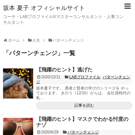
坂本 夏子 オフィシャルサイト
コーチ・LABプロファイル®マスターコンサルタント・人事コン
サルタント
ホーム
人生
パターンチェンジ
「
パターンチェンジ
」
一覧
【飛躍のヒント】逃げた
2020/12/11
LABプロファイル
,
パターンチェン
ジ
坂本夏子です。 愚者と賢者の学びのシリーズを やっ
ております。 きのう（12/10）からは、 会社員時代の
私...
記事を読む
【飛躍のヒント】マスクでわかる忖度の
ナゾ
2020/6/29
パターンチェンジ