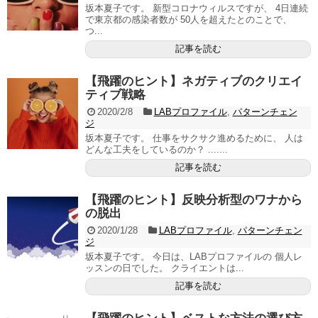
坂本夏子です。 新型コロナウィルスですが、 4日連続
で東京都の感染者数が 50人を超えたとのことで、
つ...
記事を読む
【飛躍のヒント】ネガティブのクリエイ
ティブ戦略
2020/2/8
LABプロファイル
,
パターンチェン
ジ
坂本夏子です。 仕事をサクサク進めるために、 人は
どんな工夫をしているのか？ .......
記事を読む
【飛躍のヒント】反映分析型のワナから
の脱出
2020/1/28
LABプロファイル
,
パターンチェン
ジ
坂本夏子です。 今日は、LABプロファイルの 個人レ
ッスンの日でした。 クライエントは...
記事を読む