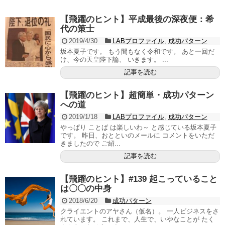
【飛躍のヒント】平成最後の深夜便：希
代の策士
2019/4/30
LABプロファイル
,
成功パターン
坂本夏子です。 もう間もなく令和です。 あと一回だ
け、今の天皇陛下論、 いきます。 ...
記事を読む
【飛躍のヒント】超簡単・成功パターン
への道
2019/1/18
LABプロファイル
,
成功パターン
やっぱり ことば は楽しいわ～ と感じている坂本夏子
です。 昨日、おとといのメールに コメントをいただ
きましたので ご紹...
記事を読む
【飛躍のヒント】#139 起こっていること
は〇〇の中身
2018/6/20
成功パターン
クライエントのアヤさん（仮名）。 一人ビジネスをさ
れています。 これまで、人生で、いやなことが たく