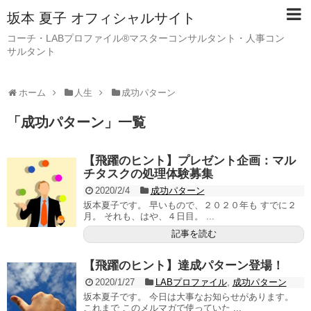
坂本 夏子 オフィシャルサイト
コーチ・LABプロファイル®マスターコンサルタント・人事コン
サルタント
ホーム
人生
成功パターン
「
成功パターン
」
一覧
【飛躍のヒント】プレゼント企画：マル
チタスクの処理体験募集
2020/2/4
成功パターン
坂本夏子です。 早いもので、２０２０年も すでに２
月。 それも、はや、４日目。 ...
記事を読む
【飛躍のヒント】達成パターン登場！
2020/1/27
LABプロファイル
,
成功パターン
坂本夏子です。 今日は大事なお知らせがあります。
これまで このメルマガで使っていた ...