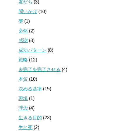
友だち
(3)
問いかけ
(10)
夢
(1)
必然
(2)
感謝
(3)
成功パターン
(8)
戦略
(12)
未完了を完了させる
(4)
本質
(10)
決める基準
(15)
現場
(1)
理念
(4)
生きる目的
(23)
生と死
(2)