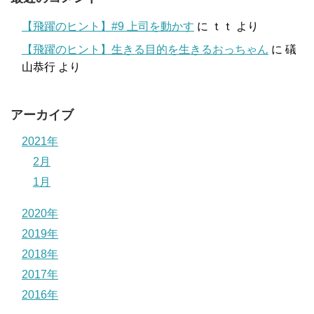
【飛躍のヒント】#9 上司を動かす
に
ｔｔ
より
【飛躍のヒント】生きる目的を生きるおっちゃん
に
礒
山恭行
より
アーカイブ
2021年
2月
1月
2020年
2019年
2018年
2017年
2016年