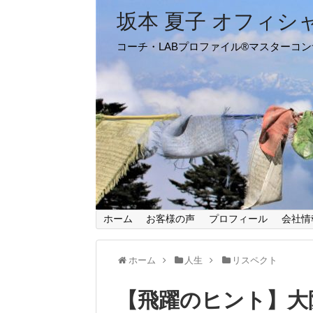
坂本 夏子 オフィシ
コーチ・LABプロファイル®マスターコ
ホーム
お客様の声
プロフィール
会社情
ホーム
人生
リスペクト
【飛躍のヒント】大