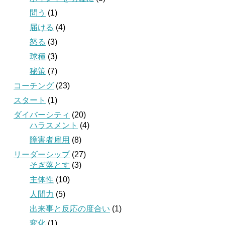
問う
(1)
届ける
(4)
怒る
(3)
球種
(3)
秘策
(7)
コーチング
(23)
スタート
(1)
ダイバーシティ
(20)
ハラスメント
(4)
障害者雇用
(8)
リーダーシップ
(27)
そぎ落とす
(3)
主体性
(10)
人間力
(5)
出来事と反応の度合い
(1)
変化
(1)