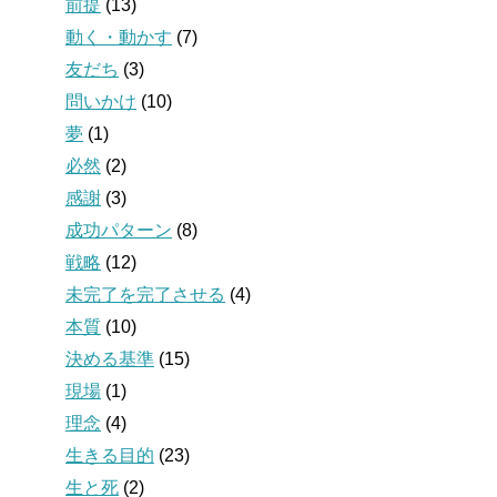
前提
(13)
動く・動かす
(7)
友だち
(3)
問いかけ
(10)
夢
(1)
必然
(2)
感謝
(3)
成功パターン
(8)
戦略
(12)
未完了を完了させる
(4)
本質
(10)
決める基準
(15)
現場
(1)
理念
(4)
生きる目的
(23)
生と死
(2)