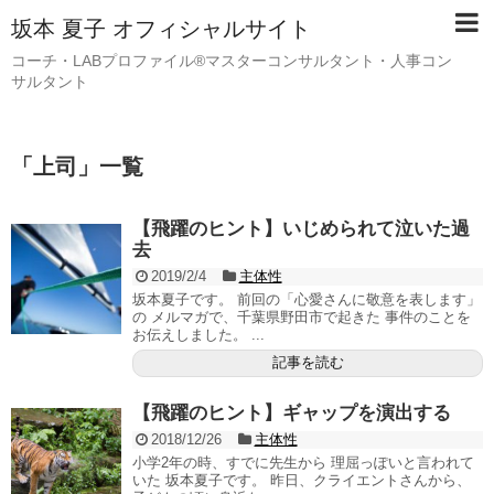
坂本 夏子 オフィシャルサイト
コーチ・LABプロファイル®マスターコンサルタント・人事コン
サルタント
「
上司
」
一覧
【飛躍のヒント】いじめられて泣いた過
去
2019/2/4
主体性
坂本夏子です。 前回の「心愛さんに敬意を表します」
の メルマガで、千葉県野田市で起きた 事件のことを
お伝えしました。 ...
記事を読む
【飛躍のヒント】ギャップを演出する
2018/12/26
主体性
小学2年の時、すでに先生から 理屈っぽいと言われて
いた 坂本夏子です。 昨日、クライエントさんから、