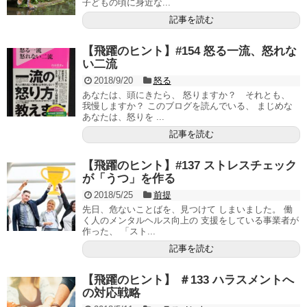
子どもの頃に身近な...
記事を読む
【飛躍のヒント】#154 怒る一流、怒れな
い二流
2018/9/20
怒る
あなたは、頭にきたら、 怒りますか？ それとも、
我慢しますか？ このブログを読んでいる、 まじめな
あなたは、怒りを ...
記事を読む
【飛躍のヒント】#137 ストレスチェック
が「うつ」を作る
2018/5/25
前提
先日、危ないことばを、見つけて しまいました。 働
く人のメンタルヘルス向上の 支援をしている事業者が
作った、 「スト...
記事を読む
【飛躍のヒント】 ＃133 ハラスメントへ
の対応戦略