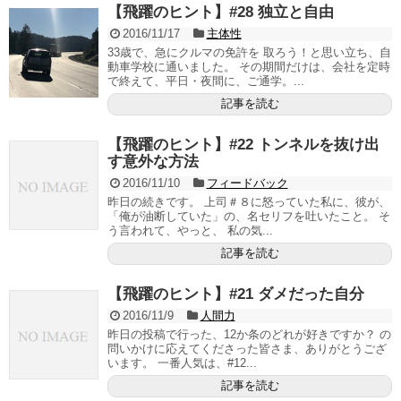
【飛躍のヒント】#28 独立と自由
2016/11/17
主体性
33歳で、急にクルマの免許を 取ろう！と思い立ち、自
動車学校に通いました。 その期間だけは、会社を定時
で終えて、平日・夜間に、ご通学。...
記事を読む
【飛躍のヒント】#22 トンネルを抜け出
す意外な方法
2016/11/10
フィードバック
昨日の続きです。 上司＃８に怒っていた私に、彼が、
「俺が油断していた」の、名セリフを吐いたこと。 そ
う言われて、やっと、 私の気...
記事を読む
【飛躍のヒント】#21 ダメだった自分
2016/11/9
人間力
昨日の投稿で行った、12か条のどれが好きですか？ の
問いかけに応えてくださった皆さま、ありがとうござ
います。 一番人気は、#12...
記事を読む